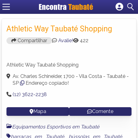
Encontra
Taubaté
Cadastrar empresa
Fazer login
Athletic Way Taubaté Shopping
Criar conta
Compartilhar
Avalie!
422
Athletic Way Taubaté Shopping
Av. Charles Schineider, 1700 - Vila Costa - Taubaté -
SP
Endereço copiado!
(12) 3622-2238
Mapa
Comente
Equipamentos Esportivos em Taubaté
barracas em Taubaté
,
bússolas em Taubaté
,