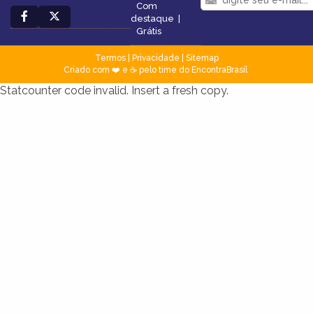
Com
destaque
|
Grátis
Termos
|
Privacidade
|
Sitemap
Criado com ❤️ e ☕ pelo time do EncontraBrasil
Statcounter code invalid. Insert a fresh copy.