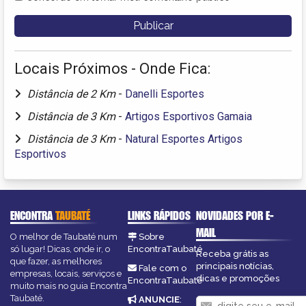
Locais Próximos - Onde Fica:
Distância de 2 Km
-
Danelli Esportes
Distância de 3 Km
-
Artigos Esportivos Gamaia
Distância de 3 Km
-
Natural Esportes Artigos
Esportivos
ENCONTRA
TAUBATÉ
LINKS RÁPIDOS
NOVIDADES POR E-
MAIL
O melhor de Taubaté num
Sobre
só lugar! Dicas, onde ir, o
EncontraTaubaté
Receba grátis as
que fazer, as melhores
principais notícias,
Fale com o
empresas, locais, serviços e
dicas e promoções
EncontraTaubaté
muito mais no guia Encontra
Taubaté.
ANUNCIE
: