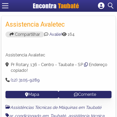
Encontra
Taubaté
Cadastrar empresa
Fazer login
Assistencia Avaletec
Criar conta
Compartilhar
Avalie!
164
Assistencia Avaletec
Pr Rotary, 136 - Centro - Taubate - SP
Endereço
copiado!
(12) 3105-9289
Mapa
Comente
Assistências Técnicas de Máquinas em Taubaté
ar condicionado em Taubaté
,
assistência técnica