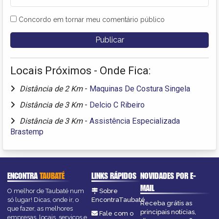
Concordo em tornar meu comentário público
Locais Próximos - Onde Fica:
Distância de 2 Km
-
Maquinas De Costura Singela
Distância de 3 Km
-
Delcio C Ribeiro
Distância de 3 Km
-
Assistência Especializada
Brastemp
ENCONTRA
TAUBATÉ
LINKS RÁPIDOS
NOVIDADES POR E-
MAIL
O melhor de Taubaté num
Sobre
só lugar! Dicas, onde ir, o
EncontraTaubaté
Receba grátis as
que fazer, as melhores
principais notícias,
Fale com o
empresas, locais, serviços e