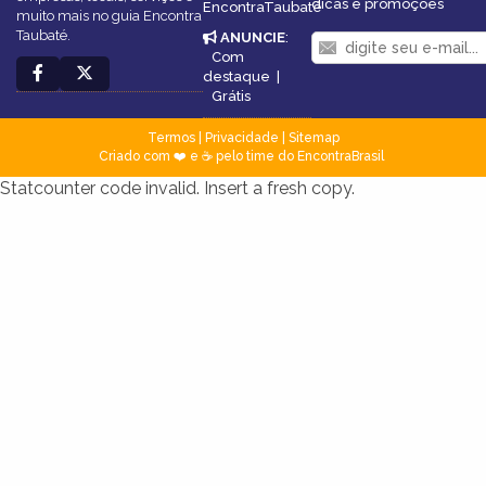
dicas e promoções
EncontraTaubaté
muito mais no guia Encontra
Taubaté.
ANUNCIE
:
Com
destaque
|
Grátis
Termos
|
Privacidade
|
Sitemap
Criado com ❤️ e ☕ pelo time do EncontraBrasil
Statcounter code invalid. Insert a fresh copy.