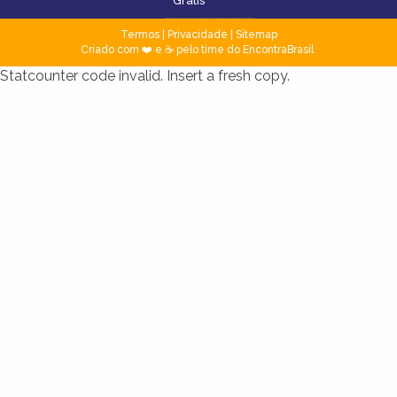
Grátis
Termos
|
Privacidade
|
Sitemap
Criado com ❤️ e ☕ pelo time do EncontraBrasil
Statcounter code invalid. Insert a fresh copy.