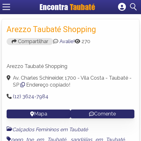
Encontra
Taubaté
Cadastrar empresa
Fazer login
Arezzo Taubaté Shopping
Criar conta
Compartilhar
Avalie!
270
Arezzo Taubaté Shopping
Av. Charles Schineider, 1700 - Vila Costa - Taubaté -
SP
Endereço copiado!
(12) 3624-7984
Mapa
Comente
Calçados Femininos em Taubaté
peep toe em Taubaté
,
sandálias em Taubaté
,