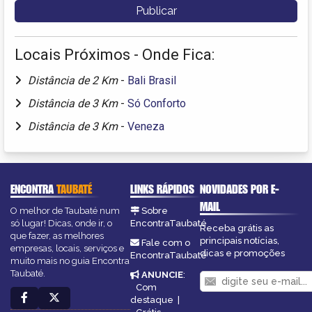
Locais Próximos - Onde Fica:
Distância de 2 Km
-
Bali Brasil
Distância de 3 Km
-
Só Conforto
Distância de 3 Km
-
Veneza
ENCONTRA
TAUBATÉ
LINKS RÁPIDOS
NOVIDADES POR E-
MAIL
O melhor de Taubaté num
Sobre
só lugar! Dicas, onde ir, o
EncontraTaubaté
Receba grátis as
que fazer, as melhores
principais notícias,
Fale com o
empresas, locais, serviços e
dicas e promoções
EncontraTaubaté
muito mais no guia Encontra
Taubaté.
ANUNCIE
:
Com
destaque
|