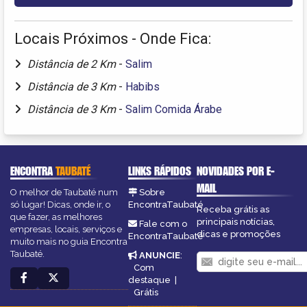
Locais Próximos - Onde Fica:
Distância de 2 Km
-
Salim
Distância de 3 Km
-
Habibs
Distância de 3 Km
-
Salim Comida Árabe
ENCONTRA
TAUBATÉ
LINKS RÁPIDOS
NOVIDADES POR E-
MAIL
O melhor de Taubaté num
Sobre
só lugar! Dicas, onde ir, o
EncontraTaubaté
Receba grátis as
que fazer, as melhores
principais notícias,
Fale com o
empresas, locais, serviços e
dicas e promoções
EncontraTaubaté
muito mais no guia Encontra
Taubaté.
ANUNCIE
:
Com
destaque
|
Grátis