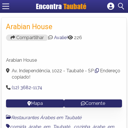
Encontra
Taubaté
Cadastrar empresa
Fazer login
Arabian House
Criar conta
Compartilhar
Avalie!
226
Arabian House
Av. Independência, 1022 - Taubaté - SP
Endereço
copiado!
(12) 3682-1174
Mapa
Comente
Restaurantes Árabes em Taubaté
comida árabe em Taubaté
,
cozinha árabe em