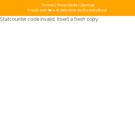
Termos
|
Privacidade
|
Sitemap
Criado com ❤️ e ☕ pelo time do EncontraBrasil
Statcounter code invalid. Insert a fresh copy.