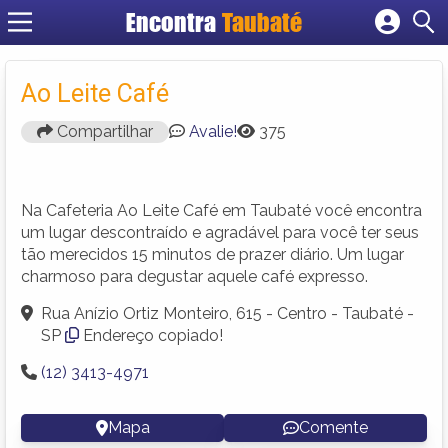
Encontra
Taubaté
Cadastrar empresa
Fazer login
Ao Leite Café
Criar conta
Compartilhar
Avalie!
375
Na Cafeteria Ao Leite Café em Taubaté você encontra
um lugar descontraído e agradável para você ter seus
tão merecidos 15 minutos de prazer diário. Um lugar
charmoso para degustar aquele café expresso.
Rua Anízio Ortiz Monteiro, 615 - Centro - Taubaté -
SP
Endereço copiado!
(12) 3413-4971
Mapa
Comente