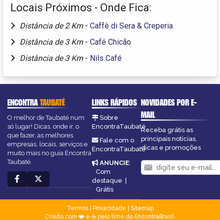
Locais Próximos - Onde Fica:
Distância de 2 Km
-
Caffè di Sera & Creperia
Distância de 3 Km
-
Café Chicão
Distância de 3 Km
-
Nils Café
ENCONTRA
TAUBATÉ
LINKS RÁPIDOS
NOVIDADES POR E-
MAIL
O melhor de Taubaté num
Sobre
só lugar! Dicas, onde ir, o
EncontraTaubaté
Receba grátis as
que fazer, as melhores
principais notícias,
Fale com o
empresas, locais, serviços e
dicas e promoções
EncontraTaubaté
muito mais no guia Encontra
Taubaté.
ANUNCIE
:
Com
destaque
|
Grátis
Termos
|
Privacidade
|
Sitemap
Criado com ❤️ e ☕ pelo time do EncontraBrasil