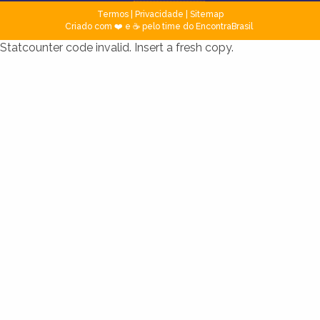
Termos
|
Privacidade
|
Sitemap
Criado com ❤️ e ☕ pelo time do EncontraBrasil
Statcounter code invalid. Insert a fresh copy.