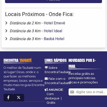
Locais Próximos - Onde Fica:
Distância de 2 Km
-
Hotel Emevê
Distância de 3 Km
-
Hotel Ideal
Distância de 3 Km
-
Baobá Hotel
ENCONTRA
TAUBATÉ
LINKS RÁPIDOS
NOVIDADES POR E-
MAIL
O melhor de Taubaté num
Sobre
só lugar! Dicas, onde ir, o
EncontraTaubaté
Receba grátis as
que fazer, as melhores
principais notícias,
Fale com o
empresas, locais, serviços e
dicas e promoções
EncontraTaubaté
muito mais no guia Encontra
Taubaté.
ANUNCIE
:
Com
destaque
|
Grátis