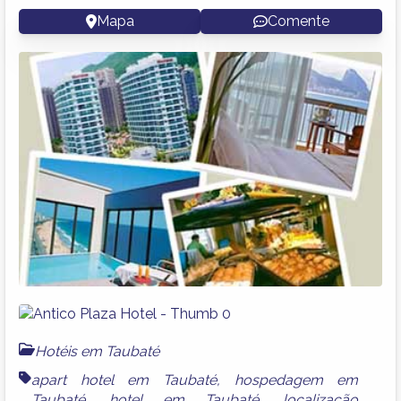
Mapa
Comente
Hotéis em Taubaté
apart hotel em Taubaté
,
hospedagem em
Taubaté
,
hotel em Taubaté
,
localização