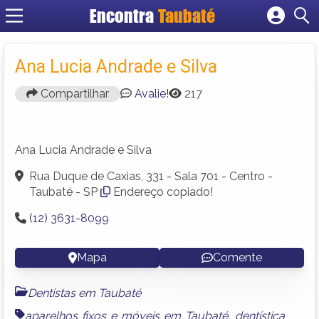
Encontra
Taubaté
Cadastrar empresa
Fazer login
Ana Lucia Andrade e Silva
Criar conta
Compartilhar
Avalie!
217
Ana Lucia Andrade e Silva
Rua Duque de Caxias, 331 - Sala 701 - Centro -
Taubaté - SP
Endereço copiado!
(12) 3631-8099
Mapa
Comente
Dentistas em Taubaté
aparelhos fixos e móveis em Taubaté
,
dentística