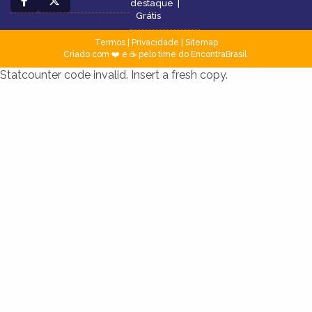
destaque
|
Grátis
Termos
|
Privacidade
|
Sitemap
Criado com ❤️ e ☕ pelo time do EncontraBrasil
Statcounter code invalid. Insert a fresh copy.