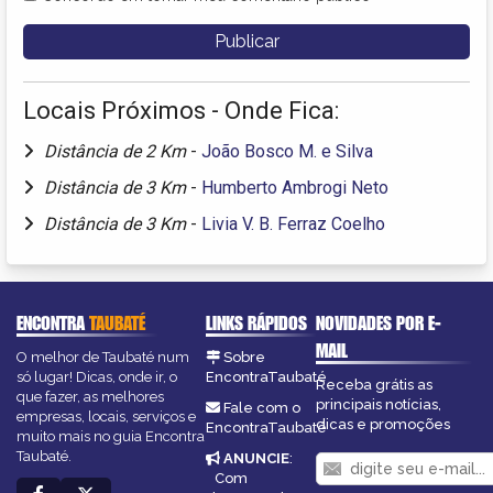
Locais Próximos - Onde Fica:
Distância de 2 Km
-
João Bosco M. e Silva
Distância de 3 Km
-
Humberto Ambrogi Neto
Distância de 3 Km
-
Livia V. B. Ferraz Coelho
ENCONTRA
TAUBATÉ
LINKS RÁPIDOS
NOVIDADES POR E-
MAIL
O melhor de Taubaté num
Sobre
só lugar! Dicas, onde ir, o
EncontraTaubaté
Receba grátis as
que fazer, as melhores
principais notícias,
Fale com o
empresas, locais, serviços e
dicas e promoções
EncontraTaubaté
muito mais no guia Encontra
Taubaté.
ANUNCIE
:
Com