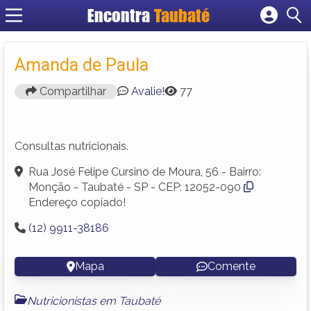
Encontra
Taubaté
Cadastrar empresa
Fazer login
Amanda de Paula
Criar conta
Compartilhar
Avalie!
77
Consultas nutricionais.
Rua José Felipe Cursino de Moura, 56 - Bairro:
Monção - Taubaté - SP - CEP: 12052-090
Endereço copiado!
(12) 9911-38186
Mapa
Comente
Nutricionistas em Taubaté