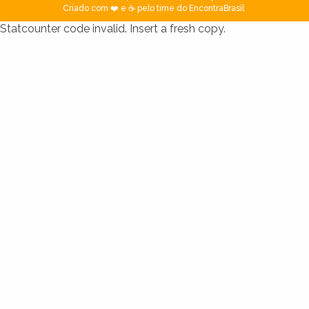
Criado com ❤️ e ☕ pelo time do EncontraBrasil
Statcounter code invalid. Insert a fresh copy.