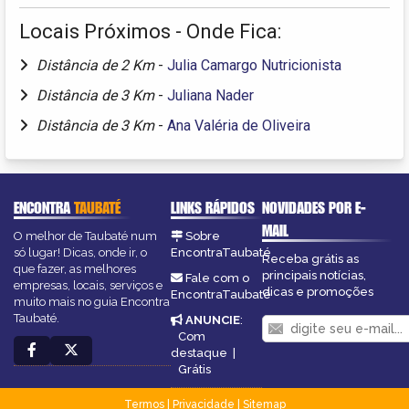
Locais Próximos - Onde Fica:
Distância de 2 Km
-
Julia Camargo Nutricionista
Distância de 3 Km
-
Juliana Nader
Distância de 3 Km
-
Ana Valéria de Oliveira
ENCONTRA
TAUBATÉ
LINKS RÁPIDOS
NOVIDADES POR E-
MAIL
O melhor de Taubaté num
Sobre
só lugar! Dicas, onde ir, o
EncontraTaubaté
Receba grátis as
que fazer, as melhores
principais notícias,
Fale com o
empresas, locais, serviços e
dicas e promoções
EncontraTaubaté
muito mais no guia Encontra
Taubaté.
ANUNCIE
:
Com
destaque
|
Grátis
Termos
|
Privacidade
|
Sitemap