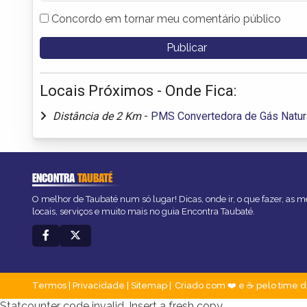
Concordo em tornar meu comentário público
Locais Próximos - Onde Fica:
Distância de 2 Km
-
PMS Convertedora de Gás Natur
ENCONTRA
TAUBATÉ
O melhor de Taubaté num só lugar! Dicas, onde ir, o que fazer, as 
locais, serviços e muito mais no guia Encontra Taubaté.
Termos
|
Privacidade
|
Sitemap
Criado com ❤️ e ☕ pelo time d
Statcounter code invalid. Insert a fresh copy.