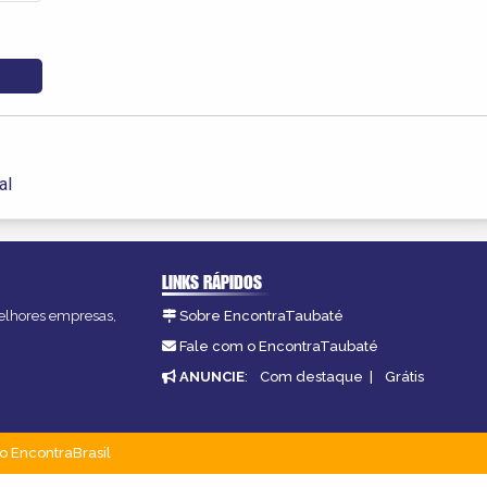
al
LINKS RÁPIDOS
melhores empresas,
Sobre EncontraTaubaté
Fale com o EncontraTaubaté
ANUNCIE
:
Com destaque
|
Grátis
o EncontraBrasil