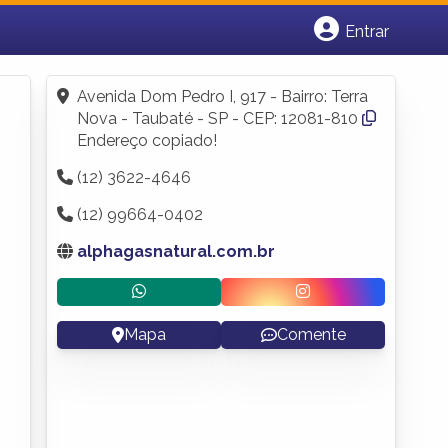
Entrar
Cadastrar empresa
Fazer login
Avenida Dom Pedro I, 917 - Bairro: Terra
Criar conta
Nova - Taubaté - SP - CEP: 12081-810
Endereço copiado!
(12) 3622-4646
(12) 99664-0402
alphagasnatural.com.br
Mapa
Comente