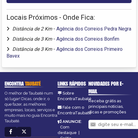
Locais Próximos - Onde Fica:
Distância de 2 Km
-
Agência dos Correios Pedra Negra
Distância de 3 Km
-
Agência dos Correios Bonfim
Distância de 3 Km
-
Agência dos Correios Primeiro
Bavex
ENCONTRA
TAUBATÉ
LINKS RÁPIDOS
NOVIDADES POR E-
MAIL
O melhor de Taubaté num
Sobre
só lugar! Dicas, onde ir, o
EncontraTaubaté
Receba grátis as
que fazer, as melhores
principais notícias,
Fale com o
empresas, locais, serviços e
dicas e promoções
EncontraTaubaté
muito mais no guia Encontra
Taubaté.
ANUNCIE
:
Com
destaque
|