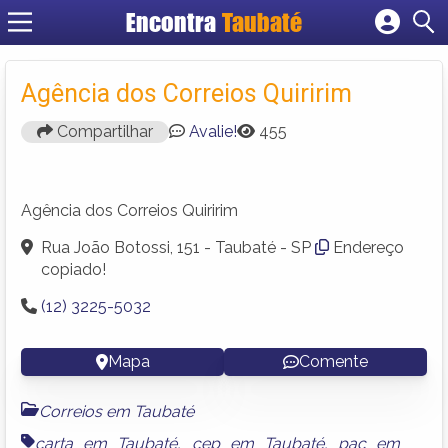
Encontra
Taubaté
Cadastrar empresa
Fazer login
Agência dos Correios Quiririm
Criar conta
Compartilhar
Avalie!
455
Agência dos Correios Quiririm
Rua João Botossi, 151 - Taubaté - SP
Endereço
copiado!
(12) 3225-5032
Mapa
Comente
Correios em Taubaté
carta em Taubaté
,
cep em Taubaté
,
pac em