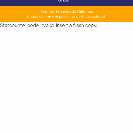
Grátis
Termos
|
Privacidade
|
Sitemap
Criado com ❤️ e ☕ pelo time do EncontraBrasil
Statcounter code invalid. Insert a fresh copy.