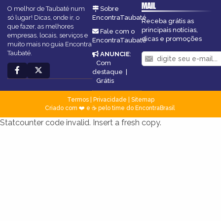
MAIL
O melhor de Taubaté num
Sobre
só lugar! Dicas, onde ir, o
EncontraTaubaté
Receba grátis as
que fazer, as melhores
principais notícias,
Fale com o
empresas, locais, serviços e
dicas e promoções
EncontraTaubaté
muito mais no guia Encontra
Taubaté.
ANUNCIE
:
Com
destaque
|
Grátis
Termos
|
Privacidade
|
Sitemap
Criado com ❤️ e ☕ pelo time do EncontraBrasil
Statcounter code invalid. Insert a fresh copy.