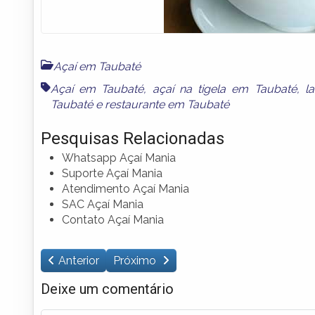
Açaí em Taubaté
Açaí em Taubaté
,
açaí na tigela em Taubaté
,
l
Taubaté
e
restaurante em Taubaté
Pesquisas Relacionadas
Whatsapp Açaí Mania
Suporte Açaí Mania
Atendimento Açaí Mania
SAC Açaí Mania
Contato Açaí Mania
Anterior
Próximo
Deixe um comentário