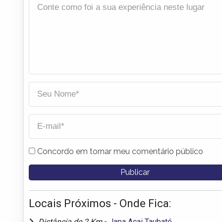
Concordo em tornar meu comentário público
Locais Próximos - Onde Fica:
Distância de 2 Km
-
Japa Açai Taubaté