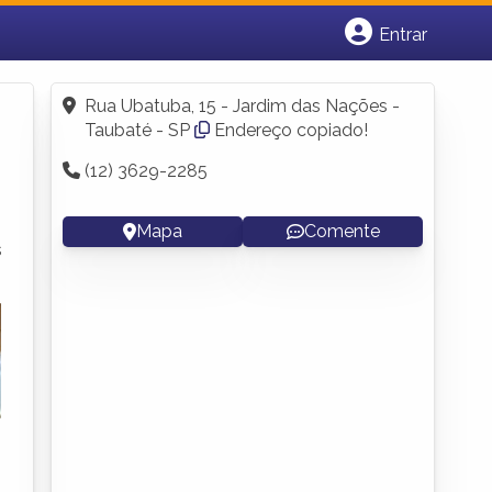
Entrar
Cadastrar empresa
Fazer login
Rua Ubatuba, 15 - Jardim das Nações -
Criar conta
Taubaté - SP
Endereço copiado!
(12) 3629-2285
Mapa
Comente
s