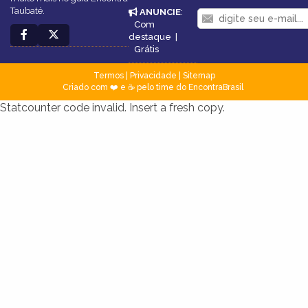
Taubaté.
ANUNCIE
:
Com
destaque
|
Grátis
Termos
|
Privacidade
|
Sitemap
Criado com ❤️ e ☕ pelo time do EncontraBrasil
Statcounter code invalid. Insert a fresh copy.