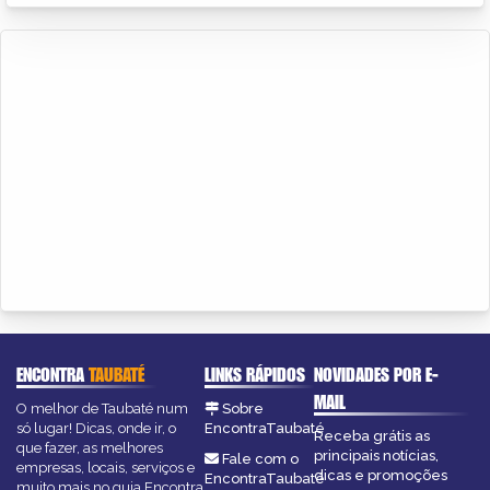
ENCONTRA
TAUBATÉ
LINKS RÁPIDOS
NOVIDADES POR E-
MAIL
O melhor de Taubaté num
Sobre
só lugar! Dicas, onde ir, o
EncontraTaubaté
Receba grátis as
que fazer, as melhores
principais notícias,
Fale com o
empresas, locais, serviços e
dicas e promoções
EncontraTaubaté
muito mais no guia Encontra