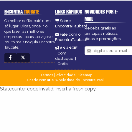
ENCONTRA
TAUBATÉ
LINKS RÁPIDOS
NOVIDADES POR E-
MAIL
O melhor de Taubaté num
Sobre
só lugar! Dicas, onde ir, o
EncontraTaubaté
Receba grátis as
que fazer, as melhores
principais notícias,
Fale com o
empresas, locais, serviços e
dicas e promoções
EncontraTaubaté
muito mais no guia Encontra
Taubaté.
ANUNCIE
:
Com
destaque
|
Grátis
Termos
|
Privacidade
|
Sitemap
Criado com ❤️ e ☕ pelo time do EncontraBrasil
Statcounter code invalid. Insert a fresh copy.