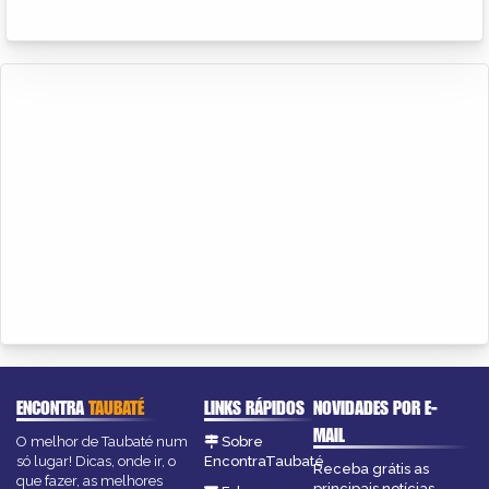
ENCONTRA
TAUBATÉ
LINKS RÁPIDOS
NOVIDADES POR E-
MAIL
O melhor de Taubaté num
Sobre
só lugar! Dicas, onde ir, o
EncontraTaubaté
Receba grátis as
que fazer, as melhores
principais notícias,