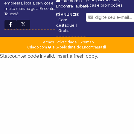
Fale com o
empresas, locais, serviços e
dicas e promoções
EncontraTaubaté
muito mais no guia Encontra
Taubaté.
ANUNCIE
:
Com
destaque
|
Grátis
Termos
|
Privacidade
|
Sitemap
Criado com ❤️ e ☕ pelo time do EncontraBrasil
Statcounter code invalid. Insert a fresh copy.