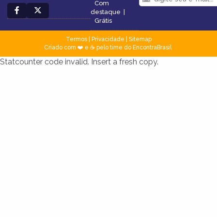
Com
destaque
|
Grátis
Termos
|
Privacidade
|
Sitemap
Criado com ❤️ e ☕ pelo time do EncontraBrasil
Statcounter code invalid. Insert a fresh copy.