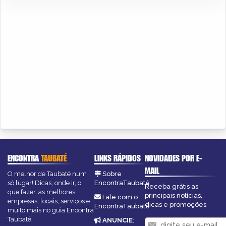
ENCONTRA
TAUBATÉ
LINKS RÁPIDOS
NOVIDADES POR E-
MAIL
O melhor de Taubaté num
Sobre
só lugar! Dicas, onde ir, o
EncontraTaubaté
Receba grátis as
que fazer, as melhores
principais notícias,
Fale com o
empresas, locais, serviços e
dicas e promoções
EncontraTaubaté
muito mais no guia Encontra
Taubaté.
ANUNCIE
: