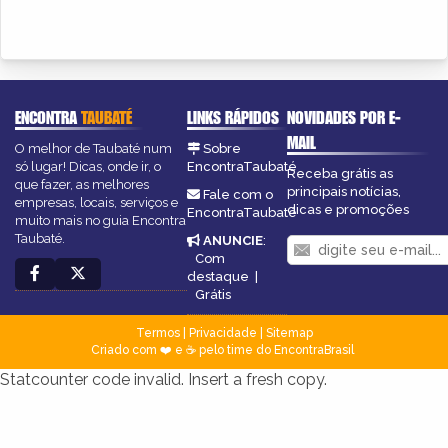
ENCONTRA
TAUBATÉ
LINKS RÁPIDOS
NOVIDADES POR E-
MAIL
O melhor de Taubaté num
Sobre
só lugar! Dicas, onde ir, o
EncontraTaubaté
Receba grátis as
que fazer, as melhores
principais notícias,
Fale com o
empresas, locais, serviços e
dicas e promoções
EncontraTaubaté
muito mais no guia Encontra
Taubaté.
ANUNCIE
:
Com
destaque
|
Grátis
Termos
|
Privacidade
|
Sitemap
Criado com ❤️ e ☕ pelo time do EncontraBrasil
Statcounter code invalid. Insert a fresh copy.