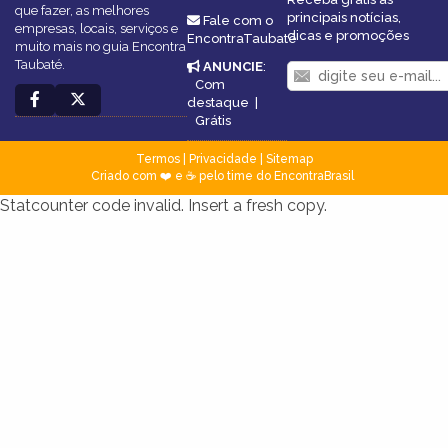
que fazer, as melhores
principais notícias,
Fale com o
empresas, locais, serviços e
dicas e promoções
EncontraTaubaté
muito mais no guia Encontra
Taubaté.
ANUNCIE
:
Com
destaque
|
Grátis
Termos
|
Privacidade
|
Sitemap
Criado com ❤️ e ☕ pelo time do EncontraBrasil
Statcounter code invalid. Insert a fresh copy.