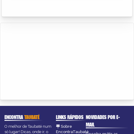
ENCONTRA
TAUBATÉ
LINKS RÁPIDOS
NOVIDADES POR E-
MAIL
O melhor de Taubaté num
Sobre
só lugar! Dicas, onde ir, o
EncontraTaubaté
Receba grátis as