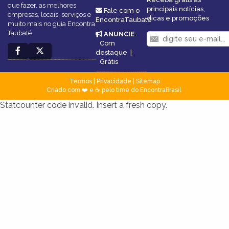
que fazer, as melhores
principais notícias,
Fale com o
empresas, locais, serviços e
dicas e promoções
EncontraTaubaté
muito mais no guia Encontra
Taubaté.
ANUNCIE
:
Com
destaque
|
Grátis
Termos
|
Privacidade
|
Sitemap
Criado com ❤️ e ☕ pelo time do EncontraBrasil
Statcounter code invalid. Insert a fresh copy.