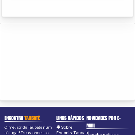
ENCONTRA
TAUBATÉ
LINKS RÁPIDOS
NOVIDADES POR E-
MAIL
O melhor de Taubaté num
Sobre
só lugar! Dicas, onde ir, o
EncontraTaubaté
Receba grátis as