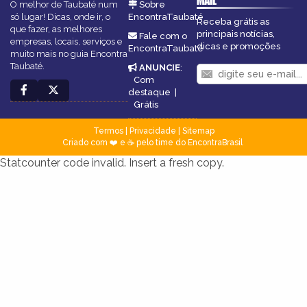
MAIL
O melhor de Taubaté num
Sobre
só lugar! Dicas, onde ir, o
EncontraTaubaté
Receba grátis as
que fazer, as melhores
principais notícias,
Fale com o
empresas, locais, serviços e
dicas e promoções
EncontraTaubaté
muito mais no guia Encontra
Taubaté.
ANUNCIE
:
Com
destaque
|
Grátis
Termos
|
Privacidade
|
Sitemap
Criado com ❤️ e ☕ pelo time do EncontraBrasil
Statcounter code invalid. Insert a fresh copy.