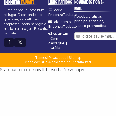
ENCONTRA
TAUBATÉ
LINKS RÁPIDOS
NOVIDADES POR E-
MAIL
O melhor de Taubaté num
Sobre
só lugar! Dicas, onde ir, o
EncontraTaubaté
Receba grátis as
que fazer, as melhores
principais notícias,
Fale com o
empresas, locais, serviços e
dicas e promoções
EncontraTaubaté
muito mais no guia Encontra
Taubaté.
ANUNCIE
:
Com
destaque
|
Grátis
Termos
|
Privacidade
|
Sitemap
Criado com ❤️ e ☕ pelo time do EncontraBrasil
Statcounter code invalid. Insert a fresh copy.