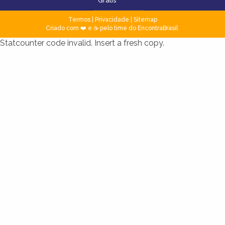
Grátis
Termos
|
Privacidade
|
Sitemap
Criado com ❤️ e ☕ pelo time do EncontraBrasil
Statcounter code invalid. Insert a fresh copy.