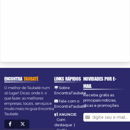
ENCONTRA
TAUBATÉ
LINKS RÁPIDOS
NOVIDADES POR E-
MAIL
O melhor de Taubaté num
Sobre
só lugar! Dicas, onde ir, o
EncontraTaubaté
Receba grátis as
que fazer, as melhores
principais notícias,
Fale com o
empresas, locais, serviços e
dicas e promoções
EncontraTaubaté
muito mais no guia Encontra
Taubaté.
ANUNCIE
:
Com
destaque
|