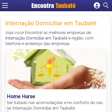
Encontra
Taubaté
Cadastrar empresa
Fazer login
Internação Domiciliar em Taubaté
Criar conta
Aqui você Encontra! as melhores empresas de
Internação Domiciliar em Taubaté
e região, com
telefone e endereço das empresas.
Home Hurse
Ser tratado nas acomodações e no conforto do seu
lar. Internação Domiciliar em Taubaté.