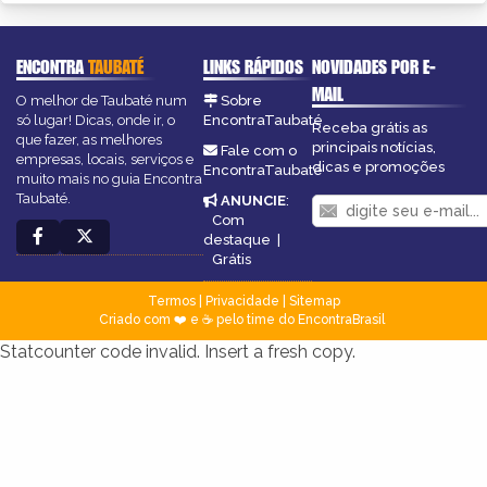
ENCONTRA
TAUBATÉ
LINKS RÁPIDOS
NOVIDADES POR E-
MAIL
O melhor de Taubaté num
Sobre
só lugar! Dicas, onde ir, o
EncontraTaubaté
Receba grátis as
que fazer, as melhores
principais notícias,
Fale com o
empresas, locais, serviços e
dicas e promoções
EncontraTaubaté
muito mais no guia Encontra
Taubaté.
ANUNCIE
:
Com
destaque
|
Grátis
Termos
|
Privacidade
|
Sitemap
Criado com ❤️ e ☕ pelo time do EncontraBrasil
Statcounter code invalid. Insert a fresh copy.