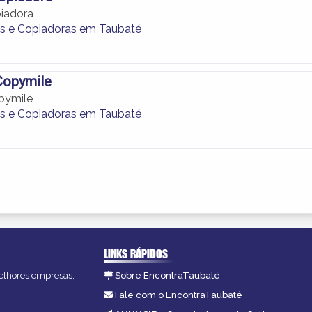
iadora
s e Copiadoras em Taubaté
Copymile
pymile
s e Copiadoras em Taubaté
LINKS RÁPIDOS
melhores empresas,
Sobre EncontraTaubaté
Fale com o EncontraTaubaté