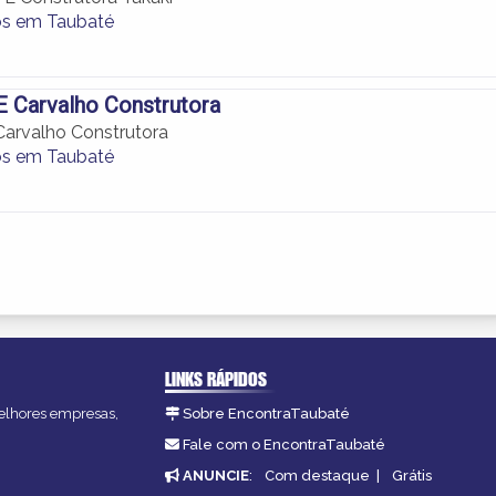
os em Taubaté
 Carvalho Construtora
arvalho Construtora
os em Taubaté
LINKS RÁPIDOS
melhores empresas,
Sobre EncontraTaubaté
Fale com o EncontraTaubaté
ANUNCIE
:
Com destaque
|
Grátis