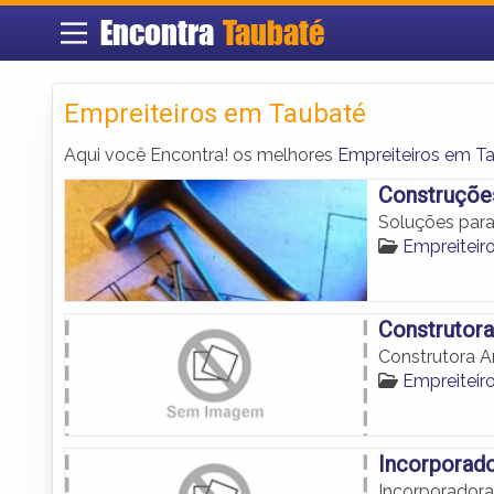
Encontra
Taubaté
Empreiteiros em Taubaté
Aqui você Encontra! os melhores
Empreiteiros em T
Construções
Soluções para
Empreiteir
Construtora
Construtora A
Empreiteir
Incorporado
Incorporadora