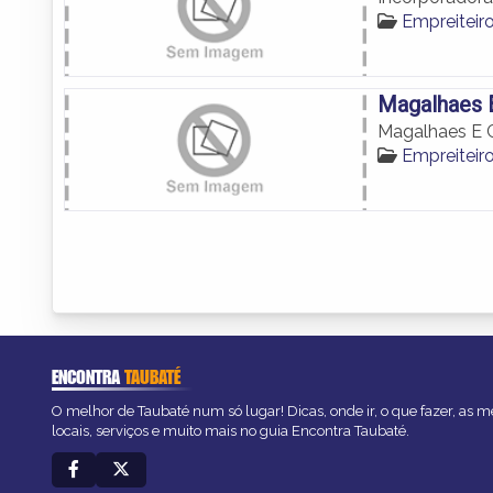
Empreiteir
Magalhaes E
Magalhaes E C
Empreiteir
ENCONTRA
TAUBATÉ
O melhor de Taubaté num só lugar! Dicas, onde ir, o que fazer, as 
locais, serviços e muito mais no guia Encontra Taubaté.