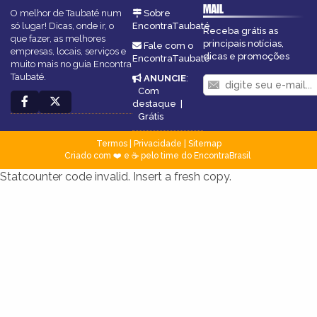
MAIL
O melhor de Taubaté num
Sobre
só lugar! Dicas, onde ir, o
EncontraTaubaté
Receba grátis as
que fazer, as melhores
principais notícias,
Fale com o
empresas, locais, serviços e
dicas e promoções
EncontraTaubaté
muito mais no guia Encontra
Taubaté.
ANUNCIE
:
Com
destaque
|
Grátis
Termos
|
Privacidade
|
Sitemap
Criado com ❤️ e ☕ pelo time do EncontraBrasil
Statcounter code invalid. Insert a fresh copy.