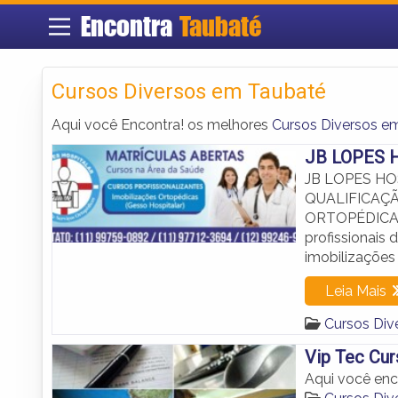
Encontra
Taubaté
Cursos Diversos em Taubaté
Aqui você Encontra! os melhores
Cursos Diversos e
JB LOPES 
JB LOPES HO
QUALIFICAÇÃ
ORTOPÉDICAS.
profissionais
imobilizações
Leia Mais
Cursos Div
Vip Tec Cur
Aqui você enc