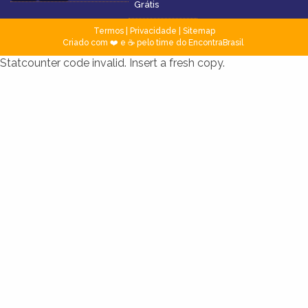
Grátis
Termos
|
Privacidade
|
Sitemap
Criado com ❤️ e ☕ pelo time do EncontraBrasil
Statcounter code invalid. Insert a fresh copy.