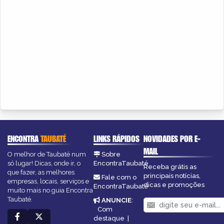
ENCONTRA
TAUBATÉ
LINKS RÁPIDOS
NOVIDADES POR E-
MAIL
O melhor de Taubaté num
Sobre
só lugar! Dicas, onde ir, o
EncontraTaubaté
Receba grátis as
que fazer, as melhores
principais notícias,
Fale com o
empresas, locais, serviços e
dicas e promoções
EncontraTaubaté
muito mais no guia Encontra
Taubaté.
ANUNCIE
:
Com
destaque
|