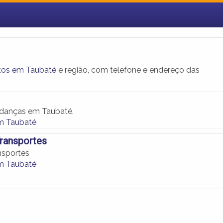
tos em Taubaté
e região, com telefone e endereço das
udanças em Taubaté.
m Taubaté
ransportes
nsportes
m Taubaté