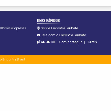
LINKS RÁPIDOS
melhores empresas,
Sobre EncontraTaubaté
Fale com o EncontraTaubaté
ANUNCIE
:
Com destaque
|
Grátis
o EncontraBrasil