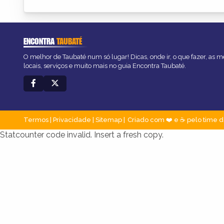
ENCONTRA
TAUBATÉ
O melhor de Taubaté num só lugar! Dicas, onde ir, o que fazer, as 
locais, serviços e muito mais no guia Encontra Taubaté.
Termos
|
Privacidade
|
Sitemap
Criado com ❤️ e ☕ pelo time d
Statcounter code invalid. Insert a fresh copy.