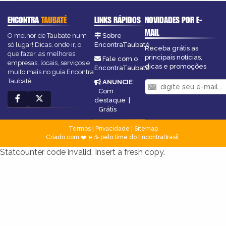
ENCONTRA
TAUBATÉ
LINKS RÁPIDOS
NOVIDADES POR E-
MAIL
O melhor de Taubaté num
Sobre
só lugar! Dicas, onde ir, o
EncontraTaubaté
Receba grátis as
que fazer, as melhores
principais notícias,
Fale com o
empresas, locais, serviços e
dicas e promoções
EncontraTaubaté
muito mais no guia Encontra
Taubaté.
ANUNCIE
:
Com
destaque
|
Grátis
Termos
|
Privacidade
|
Sitemap
Criado com ❤️ e ☕ pelo time do EncontraBrasil
Statcounter code invalid. Insert a fresh copy.