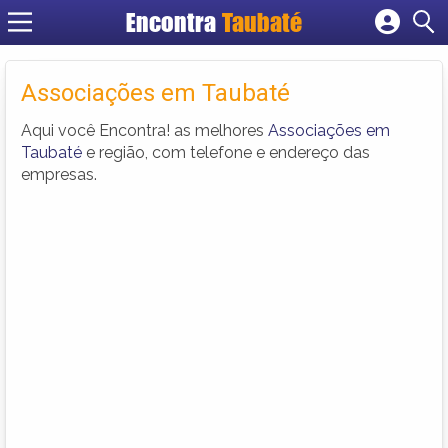
Encontra
Taubaté
Cadastrar empresa
Fazer login
Associações em Taubaté
Criar conta
Aqui você Encontra! as melhores
Associações em
Taubaté
e região, com telefone e endereço das
empresas.