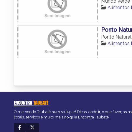
Mundo Verde
Alimentos 
Ponto Natur
Ponto Natural
Alimentos 
ENCONTRA
TAUBATÉ
O melhor de Taubaté num só lugar! Dicas, onde ir, o que fazer, as 
locais, serviços e muito mais no guia Encontra Taubaté.