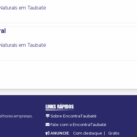
Naturais em Taubaté
al
Naturais em Taubaté
LINKS RÁPIDOS
melhores empresas,
Sobre EncontraTaubaté
Fale com o EncontraTaubaté
ANUNCIE
:
Com destaque
|
Grátis