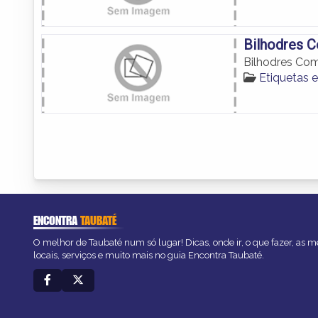
Bilhodres 
Bilhodres Com
Etiquetas 
ENCONTRA
TAUBATÉ
O melhor de Taubaté num só lugar! Dicas, onde ir, o que fazer, as 
locais, serviços e muito mais no guia Encontra Taubaté.