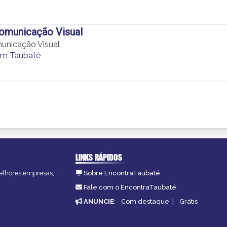
Comunicação Visual
unicação Visual
em Taubaté
LINKS RÁPIDOS
melhores empresas,
Sobre EncontraTaubaté
Fale com o EncontraTaubaté
ANUNCIE
:
Com destaque
|
Grátis