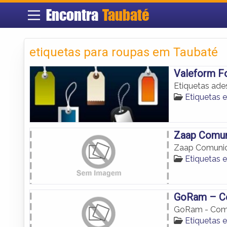
Encontra
Taubaté
etiquetas para roupas em Taubaté
Valeform F
Etiquetas ades
Etiquetas 
Zaap Comun
Zaap Comunic
Etiquetas 
GoRam – Co
GoRam - Comu
Etiquetas 